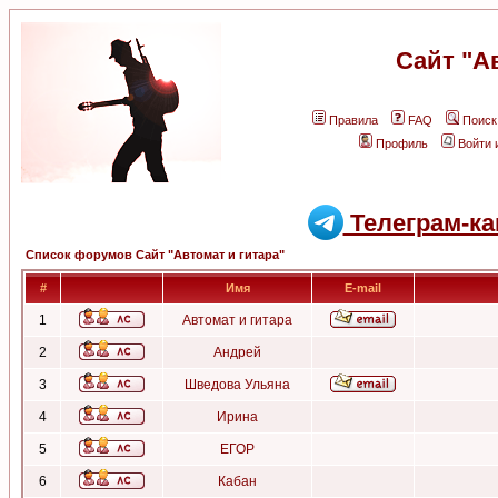
Сайт "А
Правила
FAQ
Поиск
Профиль
Войти 
Телеграм-ка
Список форумов Сайт "Автомат и гитара"
#
Имя
E-mail
1
Автомат и гитара
2
Андрей
3
Шведова Ульяна
4
Ирина
5
ЕГОР
6
Кабан