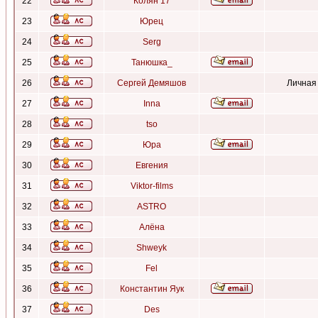
22
Колян 17
23
Юрец
24
Serg
25
Танюшка_
26
Сергей Демяшов
Личная
27
Inna
28
tso
29
Юра
30
Евгения
31
Viktor-films
32
ASTRO
33
Алёна
34
Shweyk
35
Fel
36
Константин Яук
37
Des