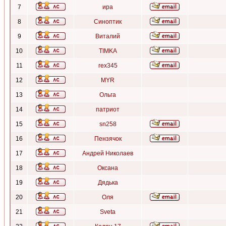
7
ира
8
Синоптик
9
Виталий
10
TIMKA
11
rex345
12
MYR
13
Ольга
14
патриот
15
sn258
16
Пензячок
17
Андрей Николаев
18
Оксана
19
Дядька
20
Оля
21
Sveta