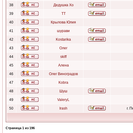
38
Дедушка Хо
39
ТТ
40
Крылова Юлия
41
шурави
42
Kostarika
43
Олег
44
skiff
45
Алена
46
Олег Виноградов
47
Kobra
48
Шуш
49
ValeryL
50
Irash
г. 
Страница
1
из
196