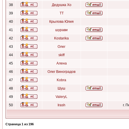
38
Дедушка Хо
39
ТТ
40
Крылова Юлия
41
шурави
42
Kostarika
43
Олег
44
skiff
45
Алена
46
Олег Виноградов
47
Kobra
48
Шуш
49
ValeryL
50
Irash
г. 
Страница
1
из
196