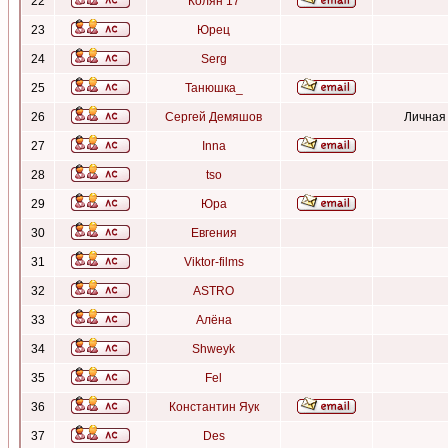
22
Колян 17
23
Юрец
24
Serg
25
Танюшка_
26
Сергей Демяшов
Личная
27
Inna
28
tso
29
Юра
30
Евгения
31
Viktor-films
32
ASTRO
33
Алёна
34
Shweyk
35
Fel
36
Константин Яук
37
Des