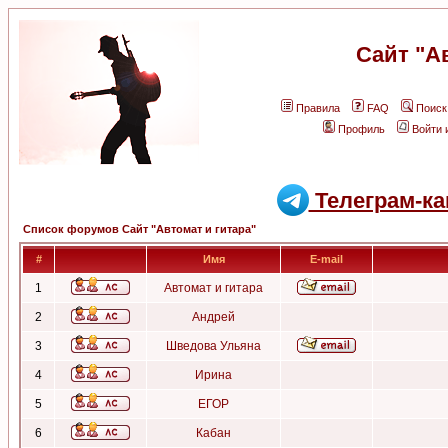
Сайт "А
Правила
FAQ
Поиск
Профиль
Войти 
Телеграм-ка
Список форумов Сайт "Автомат и гитара"
#
Имя
E-mail
1
Автомат и гитара
2
Андрей
3
Шведова Ульяна
4
Ирина
5
ЕГОР
6
Кабан