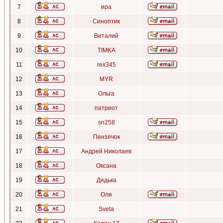
7
ира
8
Синоптик
9
Виталий
10
TIMKA
11
rex345
12
MYR
13
Ольга
14
патриот
15
sn258
16
Пензячок
17
Андрей Николаев
18
Оксана
19
Дядька
20
Оля
21
Sveta