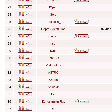
22
Колян 17
23
Юрец
24
Serg
25
Танюшка_
26
Сергей Демяшов
Личная
27
Inna
28
tso
29
Юра
30
Евгения
31
Viktor-films
32
ASTRO
33
Алёна
34
Shweyk
35
Fel
36
Константин Яук
37
Des