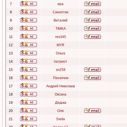
7
ира
8
Синоптик
9
Виталий
10
TIMKA
11
rex345
12
MYR
13
Ольга
14
патриот
15
sn258
16
Пензячок
17
Андрей Николаев
18
Оксана
19
Дядька
20
Оля
21
Sveta