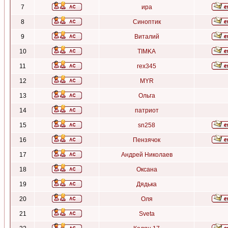
7
ира
8
Синоптик
9
Виталий
10
TIMKA
11
rex345
12
MYR
13
Ольга
14
патриот
15
sn258
16
Пензячок
17
Андрей Николаев
18
Оксана
19
Дядька
20
Оля
21
Sveta