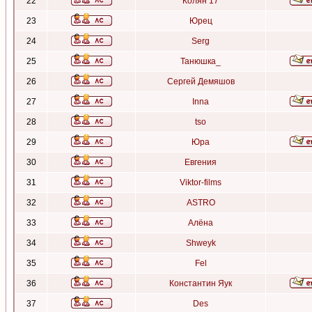
22
Колян 17
23
Юрец
24
Serg
25
Танюшка_
26
Сергей Демяшов
27
Inna
28
tso
29
Юра
30
Евгения
31
Viktor-films
32
ASTRO
33
Алёна
34
Shweyk
35
Fel
36
Константин Яук
37
Des