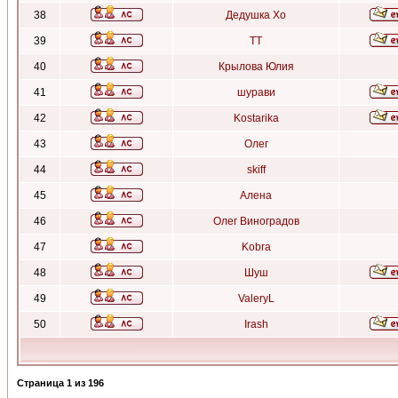
38
Дедушка Хо
39
ТТ
40
Крылова Юлия
41
шурави
42
Kostarika
43
Олег
44
skiff
45
Алена
46
Олег Виноградов
47
Kobra
48
Шуш
49
ValeryL
50
Irash
Страница
1
из
196