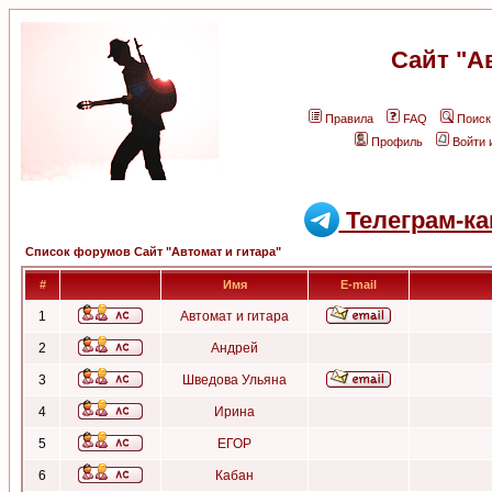
Сайт "А
Правила
FAQ
Поиск
Профиль
Войти 
Телеграм-ка
Список форумов Сайт "Автомат и гитара"
#
Имя
E-mail
1
Автомат и гитара
2
Андрей
3
Шведова Ульяна
4
Ирина
5
ЕГОР
6
Кабан