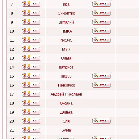
7
ира
8
Синоптик
9
Виталий
10
TIMKA
11
rex345
12
MYR
13
Ольга
14
патриот
15
sn258
16
Пензячок
17
Андрей Николаев
18
Оксана
19
Дядька
20
Оля
21
Sveta