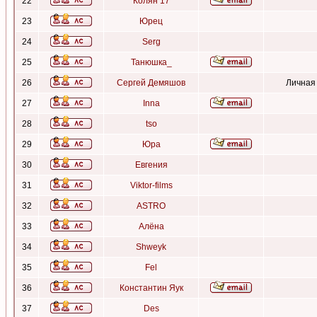
22
Колян 17
23
Юрец
24
Serg
25
Танюшка_
26
Сергей Демяшов
Личная
27
Inna
28
tso
29
Юра
30
Евгения
31
Viktor-films
32
ASTRO
33
Алёна
34
Shweyk
35
Fel
36
Константин Яук
37
Des