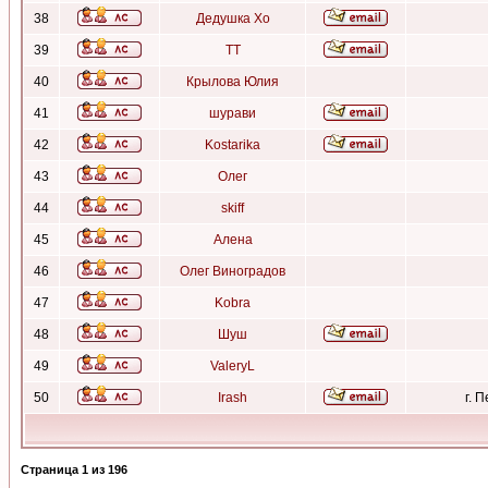
38
Дедушка Хо
39
ТТ
40
Крылова Юлия
41
шурави
42
Kostarika
43
Олег
44
skiff
45
Алена
46
Олег Виноградов
47
Kobra
48
Шуш
49
ValeryL
50
Irash
г. 
Страница
1
из
196