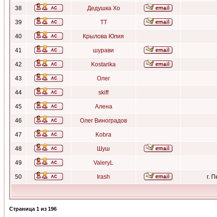
38
Дедушка Хо
39
ТТ
40
Крылова Юлия
41
шурави
42
Kostarika
43
Олег
44
skiff
45
Алена
46
Олег Виноградов
47
Kobra
48
Шуш
49
ValeryL
50
Irash
г. 
Страница
1
из
196