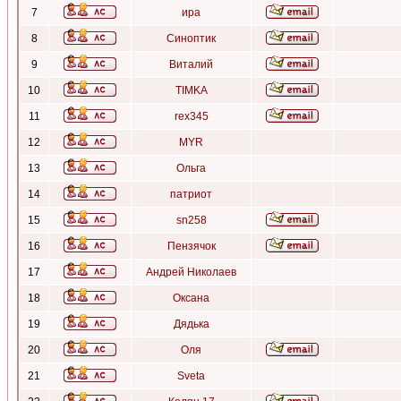
7
ира
8
Синоптик
9
Виталий
10
TIMKA
11
rex345
12
MYR
13
Ольга
14
патриот
15
sn258
16
Пензячок
17
Андрей Николаев
18
Оксана
19
Дядька
20
Оля
21
Sveta