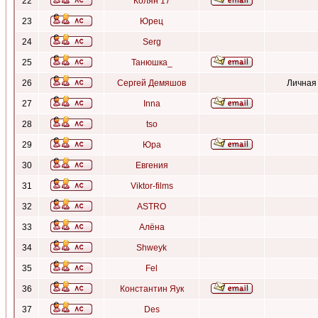
22
Колян 17
23
Юрец
24
Serg
25
Танюшка_
26
Сергей Демяшов
Личная
27
Inna
28
tso
29
Юра
30
Евгения
31
Viktor-films
32
ASTRO
33
Алёна
34
Shweyk
35
Fel
36
Константин Яук
37
Des