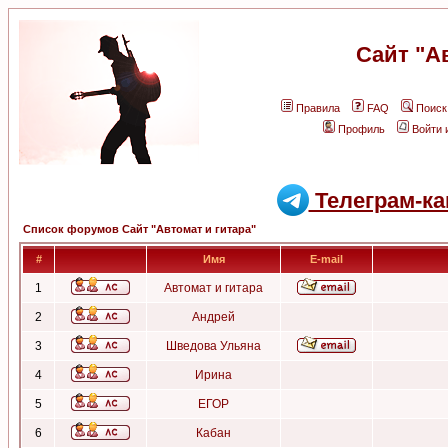
Сайт "А
Правила
FAQ
Поиск
Профиль
Войти 
Телеграм-ка
Список форумов Сайт "Автомат и гитара"
#
Имя
E-mail
1
Автомат и гитара
2
Андрей
3
Шведова Ульяна
4
Ирина
5
ЕГОР
6
Кабан