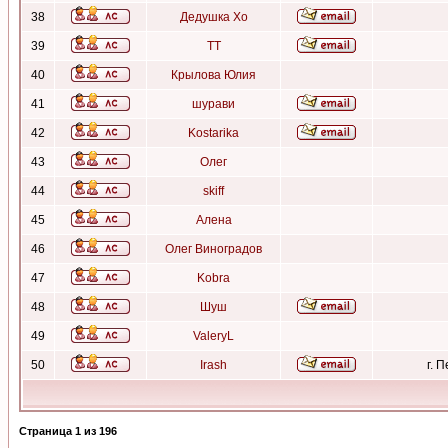
38
Дедушка Хо
39
ТТ
40
Крылова Юлия
41
шурави
42
Kostarika
43
Олег
44
skiff
45
Алена
46
Олег Виноградов
47
Kobra
48
Шуш
49
ValeryL
50
Irash
г. 
Страница
1
из
196