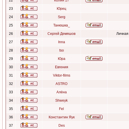
22
Колян 17
23
Юрец
24
Serg
25
Танюшка_
26
Сергей Демяшов
Личная
27
Inna
28
tso
29
Юра
30
Евгения
31
Viktor-films
32
ASTRO
33
Алёна
34
Shweyk
35
Fel
36
Константин Яук
37
Des