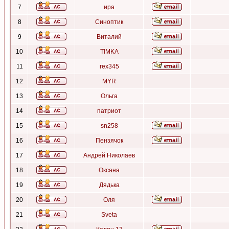
7
ира
8
Синоптик
9
Виталий
10
TIMKA
11
rex345
12
MYR
13
Ольга
14
патриот
15
sn258
16
Пензячок
17
Андрей Николаев
18
Оксана
19
Дядька
20
Оля
21
Sveta