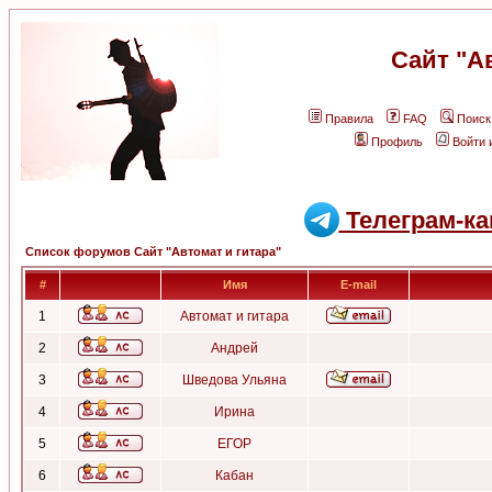
Сайт "А
Правила
FAQ
Поиск
Профиль
Войти 
Телеграм-ка
Список форумов Сайт "Автомат и гитара"
#
Имя
E-mail
1
Автомат и гитара
2
Андрей
3
Шведова Ульяна
4
Ирина
5
ЕГОР
6
Кабан