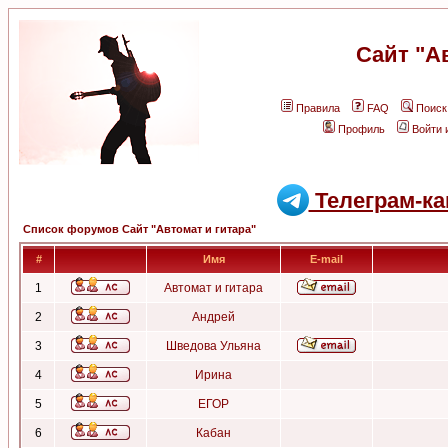
Сайт "А
Правила
FAQ
Поиск
Профиль
Войти 
Телеграм-ка
Список форумов Сайт "Автомат и гитара"
#
Имя
E-mail
1
Автомат и гитара
2
Андрей
3
Шведова Ульяна
4
Ирина
5
ЕГОР
6
Кабан