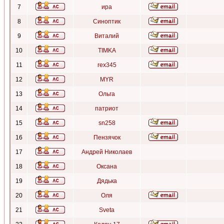
7
ира
8
Синоптик
9
Виталий
10
TIMKA
11
rex345
12
MYR
13
Ольга
14
патриот
15
sn258
16
Пензячок
17
Андрей Николаев
18
Оксана
19
Дядька
20
Оля
21
Sveta