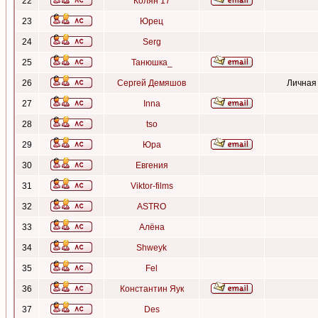
22
Колян 17
23
Юрец
24
Serg
25
Танюшка_
26
Сергей Демяшов
Личная
27
Inna
28
tso
29
Юра
30
Евгения
31
Viktor-films
32
ASTRO
33
Алёна
34
Shweyk
35
Fel
36
Константин Яук
37
Des