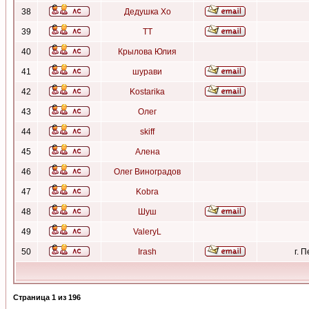
38
Дедушка Хо
39
ТТ
40
Крылова Юлия
41
шурави
42
Kostarika
43
Олег
44
skiff
45
Алена
46
Олег Виноградов
47
Kobra
48
Шуш
49
ValeryL
50
Irash
г. 
Страница
1
из
196