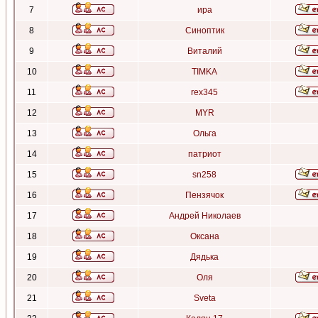
7
ира
8
Синоптик
9
Виталий
10
TIMKA
11
rex345
12
MYR
13
Ольга
14
патриот
15
sn258
16
Пензячок
17
Андрей Николаев
18
Оксана
19
Дядька
20
Оля
21
Sveta