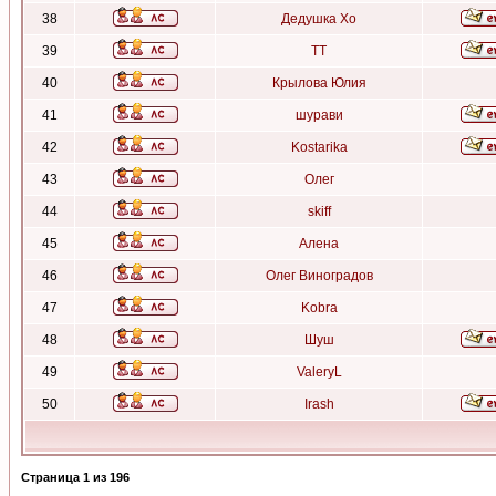
38
Дедушка Хо
39
ТТ
40
Крылова Юлия
41
шурави
42
Kostarika
43
Олег
44
skiff
45
Алена
46
Олег Виноградов
47
Kobra
48
Шуш
49
ValeryL
50
Irash
Страница
1
из
196