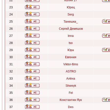
22
Колян 17
23
Юрец
24
Serg
25
Танюшка_
26
Сергей Демяшов
27
Inna
28
tso
29
Юра
30
Евгения
31
Viktor-films
32
ASTRO
33
Алёна
34
Shweyk
35
Fel
36
Константин Яук
37
Des