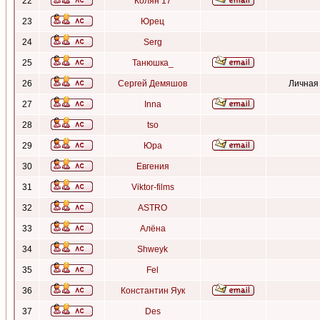
22
Колян 17
23
Юрец
24
Serg
25
Танюшка_
26
Сергей Демяшов
Личная
27
Inna
28
tso
29
Юра
30
Евгения
31
Viktor-films
32
ASTRO
33
Алёна
34
Shweyk
35
Fel
36
Константин Яук
37
Des