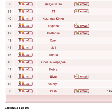
38
Дедушка Хо
39
ТТ
40
Крылова Юлия
41
шурави
42
Kostarika
43
Олег
44
skiff
45
Алена
46
Олег Виноградов
47
Kobra
48
Шуш
49
ValeryL
50
Irash
г. 
Страница
1
из
196