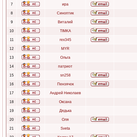
7
ира
8
Синоптик
9
Виталий
10
TIMKA
11
rex345
12
MYR
13
Ольга
14
патриот
15
sn258
16
Пензячок
17
Андрей Николаев
18
Оксана
19
Дядька
20
Оля
21
Sveta