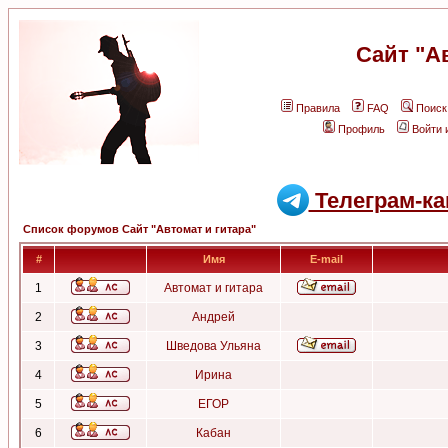
Сайт "А
Правила
FAQ
Поиск
Профиль
Войти 
Телеграм-ка
Список форумов Сайт "Автомат и гитара"
#
Имя
E-mail
1
Автомат и гитара
2
Андрей
3
Шведова Ульяна
4
Ирина
5
ЕГОР
6
Кабан