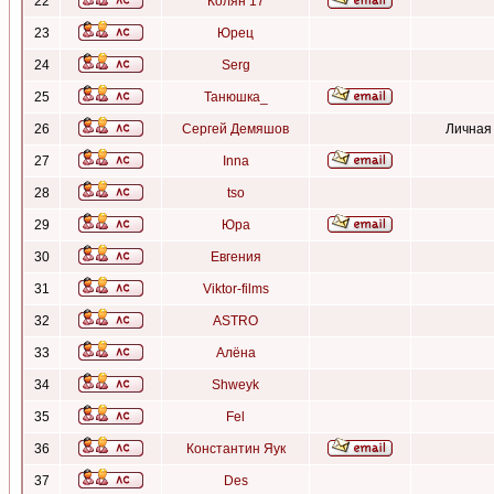
22
Колян 17
23
Юрец
24
Serg
25
Танюшка_
26
Сергей Демяшов
Личная
27
Inna
28
tso
29
Юра
30
Евгения
31
Viktor-films
32
ASTRO
33
Алёна
34
Shweyk
35
Fel
36
Константин Яук
37
Des