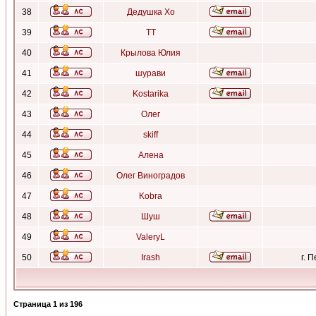
38
Дедушка Хо
39
ТТ
40
Крылова Юлия
41
шурави
42
Kostarika
43
Олег
44
skiff
45
Алена
46
Олег Виноградов
47
Kobra
48
Шуш
49
ValeryL
50
Irash
г. 
Страница
1
из
196