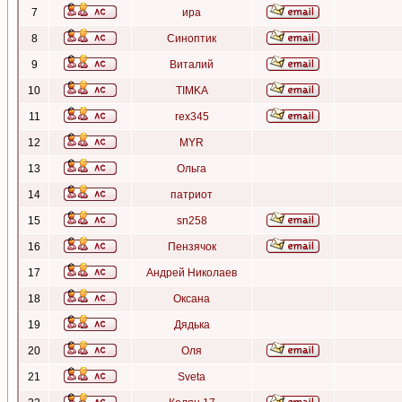
7
ира
8
Синоптик
9
Виталий
10
TIMKA
11
rex345
12
MYR
13
Ольга
14
патриот
15
sn258
16
Пензячок
17
Андрей Николаев
18
Оксана
19
Дядька
20
Оля
21
Sveta