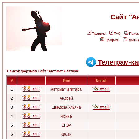
Сайт "А
Правила
FAQ
Поиск
Профиль
Войти 
Телеграм-ка
Список форумов Сайт "Автомат и гитара"
#
Имя
E-mail
1
Автомат и гитара
2
Андрей
3
Шведова Ульяна
4
Ирина
5
ЕГОР
6
Кабан