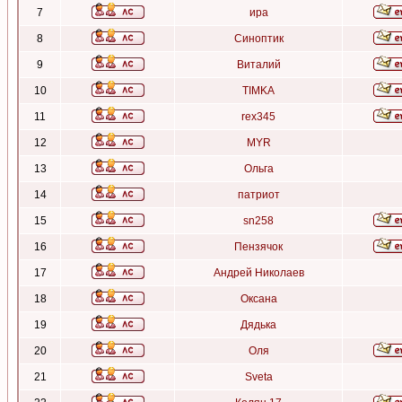
7
ира
8
Синоптик
9
Виталий
10
TIMKA
11
rex345
12
MYR
13
Ольга
14
патриот
15
sn258
16
Пензячок
17
Андрей Николаев
18
Оксана
19
Дядька
20
Оля
21
Sveta