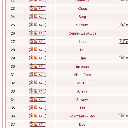
22
Колян 17
23
Юрец
24
Serg
25
Танюшка_
26
Сергей Демяшов
27
Inna
28
tso
29
Юра
30
Евгения
31
Viktor-films
32
ASTRO
33
Алёна
34
Shweyk
35
Fel
36
Константин Яук
37
Des