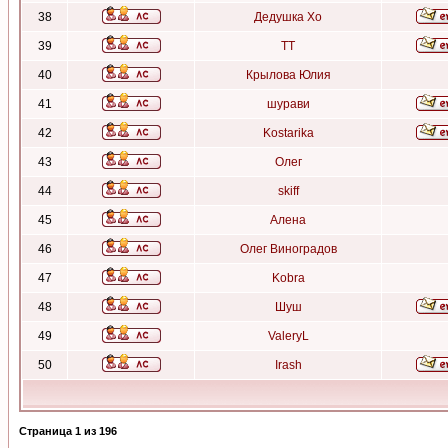
38
Дедушка Хо
39
ТТ
40
Крылова Юлия
41
шурави
42
Kostarika
43
Олег
44
skiff
45
Алена
46
Олег Виноградов
47
Kobra
48
Шуш
49
ValeryL
50
Irash
Страница
1
из
196