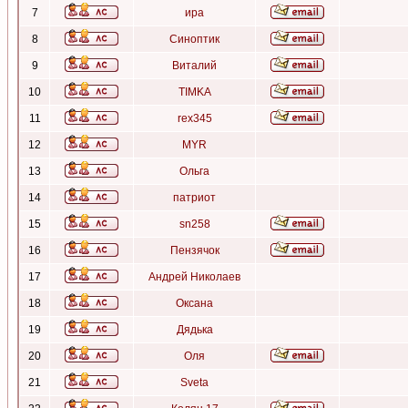
7
ира
8
Синоптик
9
Виталий
10
TIMKA
11
rex345
12
MYR
13
Ольга
14
патриот
15
sn258
16
Пензячок
17
Андрей Николаев
18
Оксана
19
Дядька
20
Оля
21
Sveta