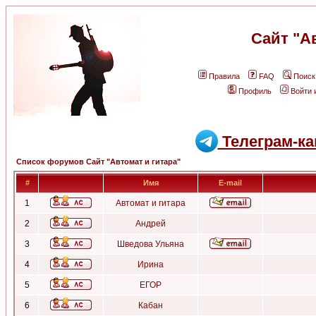
Сайт "А
Правила
FAQ
Поиск
Профиль
Войти 
Телеграм-ка
Список форумов Сайт "Автомат и гитара"
#
Имя
E-mail
1
Автомат и гитара
2
Андрей
3
Шведова Ульяна
4
Ирина
5
ЕГОР
6
Кабан