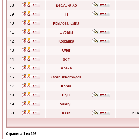
38
Дедушка Хо
39
ТТ
40
Крылова Юлия
41
шурави
42
Kostarika
43
Олег
44
skiff
45
Алена
46
Олег Виноградов
47
Kobra
48
Шуш
49
ValeryL
50
Irash
г. 
Страница
1
из
196