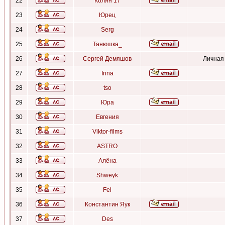
22
Колян 17
23
Юрец
24
Serg
25
Танюшка_
26
Сергей Демяшов
Личная
27
Inna
28
tso
29
Юра
30
Евгения
31
Viktor-films
32
ASTRO
33
Алёна
34
Shweyk
35
Fel
36
Константин Яук
37
Des