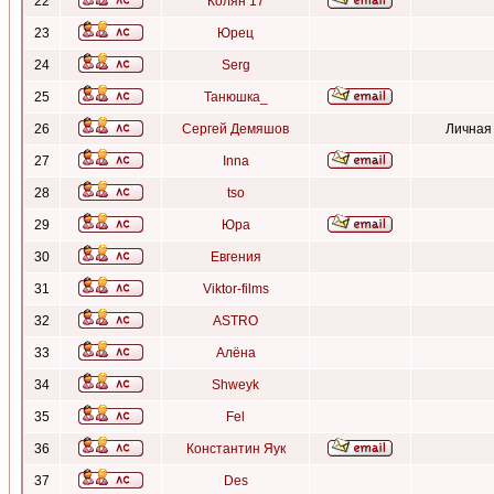
22
Колян 17
23
Юрец
24
Serg
25
Танюшка_
26
Сергей Демяшов
Личная
27
Inna
28
tso
29
Юра
30
Евгения
31
Viktor-films
32
ASTRO
33
Алёна
34
Shweyk
35
Fel
36
Константин Яук
37
Des