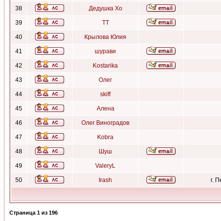
38
Дедушка Хо
39
ТТ
40
Крылова Юлия
41
шурави
42
Kostarika
43
Олег
44
skiff
45
Алена
46
Олег Виноградов
47
Kobra
48
Шуш
49
ValeryL
50
Irash
г. 
Страница
1
из
196