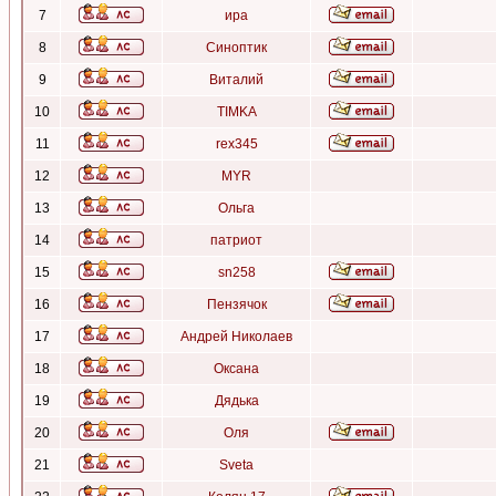
7
ира
8
Синоптик
9
Виталий
10
TIMKA
11
rex345
12
MYR
13
Ольга
14
патриот
15
sn258
16
Пензячок
17
Андрей Николаев
18
Оксана
19
Дядька
20
Оля
21
Sveta