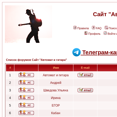
Сайт "А
Правила
FAQ
Поиск
Профиль
Войти 
Телеграм-ка
Список форумов Сайт "Автомат и гитара"
#
Имя
E-mail
1
Автомат и гитара
2
Андрей
3
Шведова Ульяна
4
Ирина
5
ЕГОР
6
Кабан