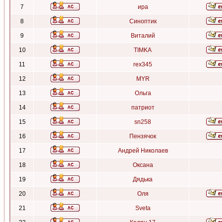
7
ира
8
Синоптик
9
Виталий
10
TIMKA
11
rex345
12
MYR
13
Ольга
14
патриот
15
sn258
16
Пензячок
17
Андрей Николаев
18
Оксана
19
Дядька
20
Оля
21
Sveta