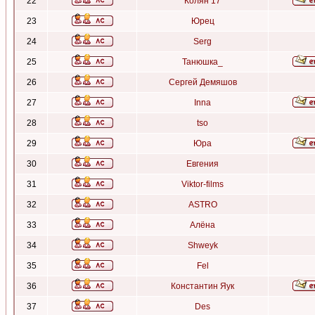
22
Колян 17
23
Юрец
24
Serg
25
Танюшка_
26
Сергей Демяшов
27
Inna
28
tso
29
Юра
30
Евгения
31
Viktor-films
32
ASTRO
33
Алёна
34
Shweyk
35
Fel
36
Константин Яук
37
Des