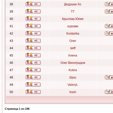
38
Дедушка Хо
39
ТТ
40
Крылова Юлия
41
шурави
42
Kostarika
43
Олег
44
skiff
45
Алена
46
Олег Виноградов
47
Kobra
48
Шуш
49
ValeryL
50
Irash
Страница
1
из
196