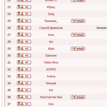
22
Колян 17
23
Юрец
24
Serg
25
Танюшка_
26
Сергей Демяшов
Личная
27
Inna
28
tso
29
Юра
30
Евгения
31
Viktor-films
32
ASTRO
33
Алёна
34
Shweyk
35
Fel
36
Константин Яук
37
Des