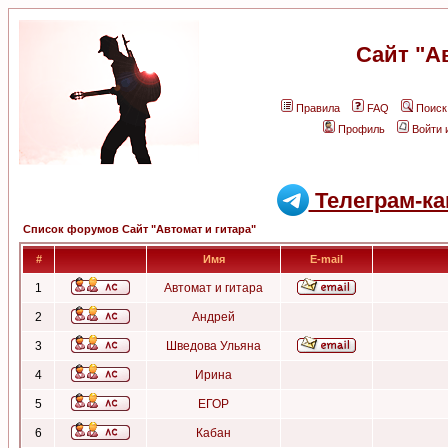
Сайт "А
Правила
FAQ
Поиск
Профиль
Войти 
Телеграм-ка
Список форумов Сайт "Автомат и гитара"
#
Имя
E-mail
1
Автомат и гитара
2
Андрей
3
Шведова Ульяна
4
Ирина
5
ЕГОР
6
Кабан