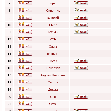
7
ира
8
Синоптик
9
Виталий
10
TIMKA
11
rex345
12
MYR
13
Ольга
14
патриот
15
sn258
16
Пензячок
17
Андрей Николаев
18
Оксана
19
Дядька
20
Оля
21
Sveta