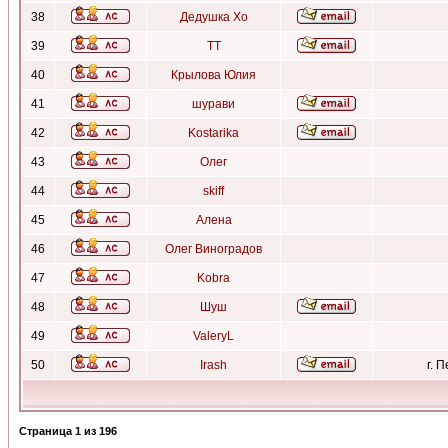
38
Дедушка Хо
39
ТТ
40
Крылова Юлия
41
шурави
42
Kostarika
43
Олег
44
skiff
45
Алена
46
Олег Виноградов
47
Kobra
48
Шуш
49
ValeryL
50
Irash
г. 
Страница
1
из
196