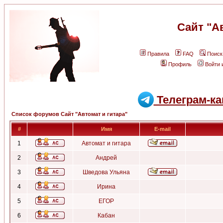
Сайт "А
Правила
FAQ
Поиск
Профиль
Войти 
Телеграм-ка
Список форумов Сайт "Автомат и гитара"
#
Имя
E-mail
1
Автомат и гитара
2
Андрей
3
Шведова Ульяна
4
Ирина
5
ЕГОР
6
Кабан