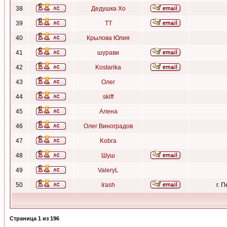
38
Дедушка Хо
39
ТТ
40
Крылова Юлия
41
шурави
42
Kostarika
43
Олег
44
skiff
45
Алена
46
Олег Виноградов
47
Kobra
48
Шуш
49
ValeryL
50
Irash
г. 
Страница
1
из
196