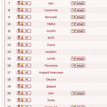
7
ира
8
Синоптик
9
Виталий
10
TIMKA
11
rex345
12
MYR
13
Ольга
14
патриот
15
sn258
16
Пензячок
17
Андрей Николаев
18
Оксана
19
Дядька
20
Оля
21
Sveta