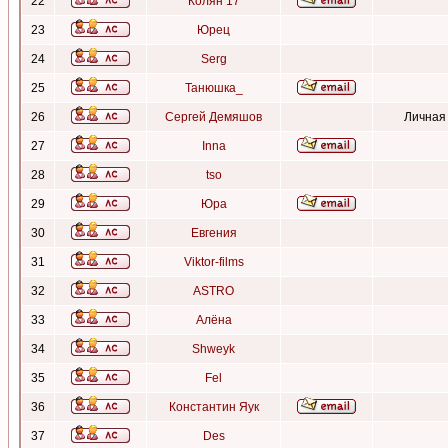
22
Колян 17
23
Юрец
24
Serg
25
Танюшка_
26
Сергей Демяшов
Личная
27
Inna
28
tso
29
Юра
30
Евгения
31
Viktor-films
32
ASTRO
33
Алёна
34
Shweyk
35
Fel
36
Константин Яук
37
Des