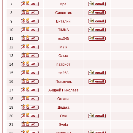
7
ира
8
Синоптик
9
Виталий
10
TIMKA
11
rex345
12
MYR
13
Ольга
14
патриот
15
sn258
16
Пензячок
17
Андрей Николаев
18
Оксана
19
Дядька
20
Оля
21
Sveta