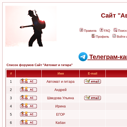
Сайт "А
Правила
FAQ
Поиск
Профиль
Войти 
Телеграм-ка
Список форумов Сайт "Автомат и гитара"
#
Имя
E-mail
1
Автомат и гитара
2
Андрей
3
Шведова Ульяна
4
Ирина
5
ЕГОР
6
Кабан