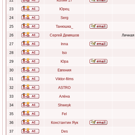
22
Колян 17
23
Юрец
24
Serg
25
Танюшка_
26
Сергей Демяшов
Личная
27
Inna
28
tso
29
Юра
30
Евгения
31
Viktor-films
32
ASTRO
33
Алёна
34
Shweyk
35
Fel
36
Константин Яук
37
Des