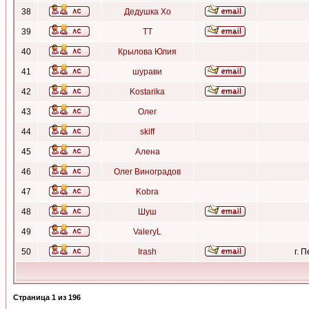
38
Дедушка Хо
39
ТТ
40
Крылова Юлия
41
шурави
42
Kostarika
43
Олег
44
skiff
45
Алена
46
Олег Виноградов
47
Kobra
48
Шуш
49
ValeryL
50
Irash
г. 
Страница
1
из
196