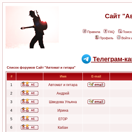
Сайт "А
Правила
FAQ
Поиск
Профиль
Войти 
Телеграм-ка
Список форумов Сайт "Автомат и гитара"
#
Имя
E-mail
1
Автомат и гитара
2
Андрей
3
Шведова Ульяна
4
Ирина
5
ЕГОР
6
Кабан