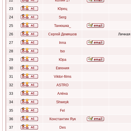
22
Колян 17
23
Юрец
24
Serg
25
Танюшка_
26
Сергей Демяшов
Личная
27
Inna
28
tso
29
Юра
30
Евгения
31
Viktor-films
32
ASTRO
33
Алёна
34
Shweyk
35
Fel
36
Константин Яук
37
Des