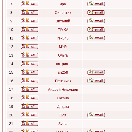
7
ира
8
Синоптик
9
Виталий
10
TIMKA
11
rex345
12
MYR
13
Ольга
14
патриот
15
sn258
16
Пензячок
17
Андрей Николаев
18
Оксана
19
Дядька
20
Оля
21
Sveta