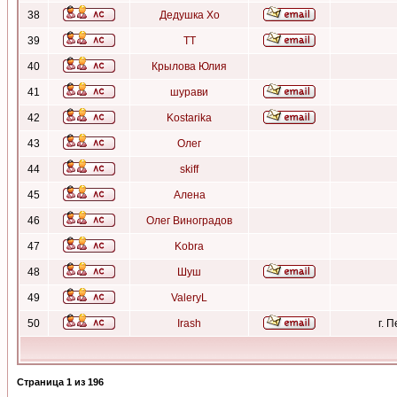
38
Дедушка Хо
39
ТТ
40
Крылова Юлия
41
шурави
42
Kostarika
43
Олег
44
skiff
45
Алена
46
Олег Виноградов
47
Kobra
48
Шуш
49
ValeryL
50
Irash
г. 
Страница
1
из
196