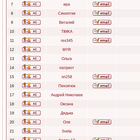
7
ира
8
Синоптик
9
Виталий
10
TIMKA
11
rex345
12
MYR
13
Ольга
14
патриот
15
sn258
16
Пензячок
17
Андрей Николаев
18
Оксана
19
Дядька
20
Оля
21
Sveta