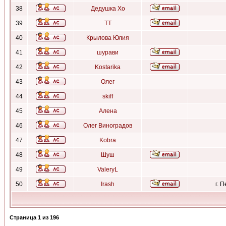
38
Дедушка Хо
39
ТТ
40
Крылова Юлия
41
шурави
42
Kostarika
43
Олег
44
skiff
45
Алена
46
Олег Виноградов
47
Kobra
48
Шуш
49
ValeryL
50
Irash
г. 
Страница
1
из
196