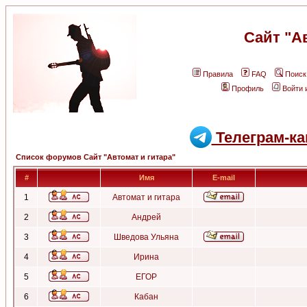
Сайт "А
Правила
FAQ
Поиск
Профиль
Войти 
Телеграм-ка
Список форумов Сайт "Автомат и гитара"
#
Имя
E-mail
1
Автомат и гитара
2
Андрей
3
Шведова Ульяна
4
Ирина
5
ЕГОР
6
Кабан