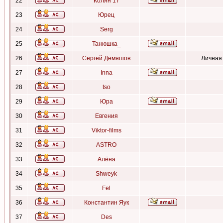
22
Колян 17
23
Юрец
24
Serg
25
Танюшка_
26
Сергей Демяшов
Личная
27
Inna
28
tso
29
Юра
30
Евгения
31
Viktor-films
32
ASTRO
33
Алёна
34
Shweyk
35
Fel
36
Константин Яук
37
Des