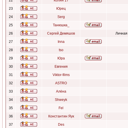
22
Колян 17
23
Юрец
24
Serg
25
Танюшка_
26
Сергей Демяшов
Личная
27
Inna
28
tso
29
Юра
30
Евгения
31
Viktor-films
32
ASTRO
33
Алёна
34
Shweyk
35
Fel
36
Константин Яук
37
Des