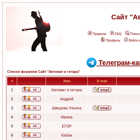
Сайт "А
Правила
FAQ
Поиск
Профиль
Войти 
Телеграм-ка
Список форумов Сайт "Автомат и гитара"
#
Имя
E-mail
1
Автомат и гитара
2
Андрей
3
Шведова Ульяна
4
Ирина
5
ЕГОР
6
Кабан