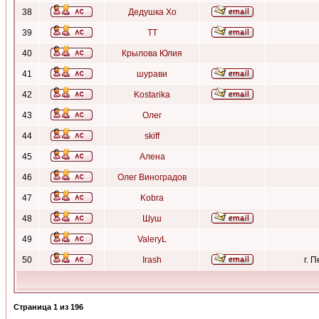
38
Дедушка Хо
39
ТТ
40
Крылова Юлия
41
шурави
42
Kostarika
43
Олег
44
skiff
45
Алена
46
Олег Виноградов
47
Kobra
48
Шуш
49
ValeryL
50
Irash
г. 
Страница
1
из
196