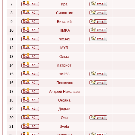
7
ира
8
Синоптик
9
Виталий
10
TIMKA
11
rex345
12
MYR
13
Ольга
14
патриот
15
sn258
16
Пензячок
17
Андрей Николаев
18
Оксана
19
Дядька
20
Оля
21
Sveta