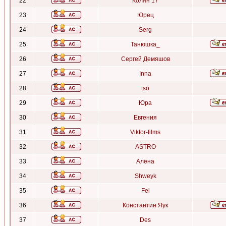
22
Колян 17
23
Юрец
24
Serg
25
Танюшка_
26
Сергей Демяшов
27
Inna
28
tso
29
Юра
30
Евгения
31
Viktor-films
32
ASTRO
33
Алёна
34
Shweyk
35
Fel
36
Константин Яук
37
Des