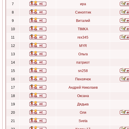
7
ира
8
Синоптик
9
Виталий
10
TIMKA
11
rex345
12
MYR
13
Ольга
14
патриот
15
sn258
16
Пензячок
17
Андрей Николаев
18
Оксана
19
Дядька
20
Оля
21
Sveta