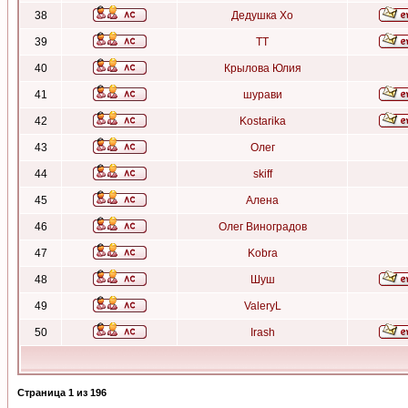
38
Дедушка Хо
39
ТТ
40
Крылова Юлия
41
шурави
42
Kostarika
43
Олег
44
skiff
45
Алена
46
Олег Виноградов
47
Kobra
48
Шуш
49
ValeryL
50
Irash
Страница
1
из
196