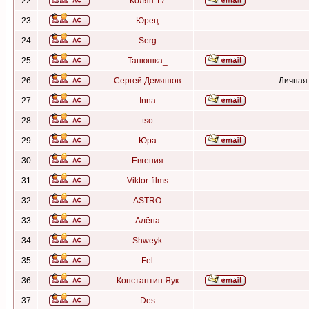
22
Колян 17
23
Юрец
24
Serg
25
Танюшка_
26
Сергей Демяшов
Личная
27
Inna
28
tso
29
Юра
30
Евгения
31
Viktor-films
32
ASTRO
33
Алёна
34
Shweyk
35
Fel
36
Константин Яук
37
Des