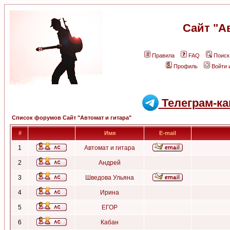
Сайт "А
Правила
FAQ
Поиск
Профиль
Войти 
Телеграм-ка
Список форумов Сайт "Автомат и гитара"
#
Имя
E-mail
1
Автомат и гитара
2
Андрей
3
Шведова Ульяна
4
Ирина
5
ЕГОР
6
Кабан