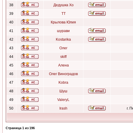
38
Дедушка Хо
39
ТТ
40
Крылова Юлия
41
шурави
42
Kostarika
43
Олег
44
skiff
45
Алена
46
Олег Виноградов
47
Kobra
48
Шуш
49
ValeryL
50
Irash
г. 
Страница
1
из
196