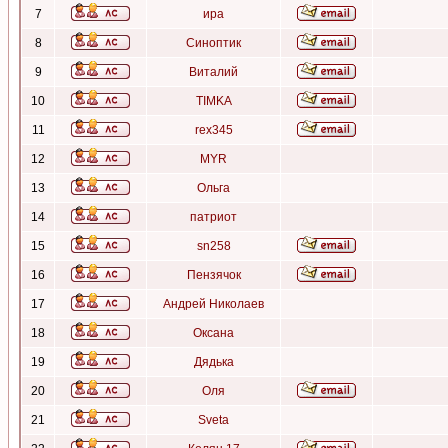
7
ира
8
Синоптик
9
Виталий
10
TIMKA
11
rex345
12
MYR
13
Ольга
14
патриот
15
sn258
16
Пензячок
17
Андрей Николаев
18
Оксана
19
Дядька
20
Оля
21
Sveta