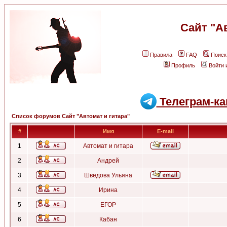
Сайт "А
Правила
FAQ
Поиск
Профиль
Войти 
Телеграм-ка
Список форумов Сайт "Автомат и гитара"
#
Имя
E-mail
1
Автомат и гитара
2
Андрей
3
Шведова Ульяна
4
Ирина
5
ЕГОР
6
Кабан