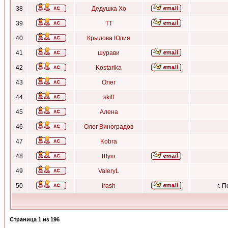
38
Дедушка Хо
39
ТТ
40
Крылова Юлия
41
шурави
42
Kostarika
43
Олег
44
skiff
45
Алена
46
Олег Виноградов
47
Kobra
48
Шуш
49
ValeryL
50
Irash
г. 
Страница
1
из
196