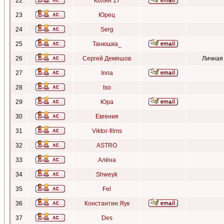
22
Колян 17
23
Юрец
24
Serg
25
Танюшка_
26
Сергей Демяшов
Личная
27
Inna
28
tso
29
Юра
30
Евгения
31
Viktor-films
32
ASTRO
33
Алёна
34
Shweyk
35
Fel
36
Константин Яук
37
Des