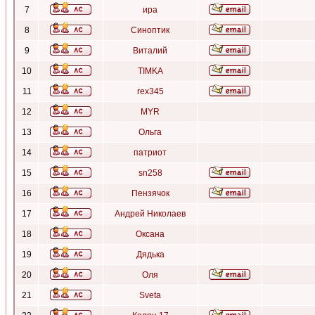
7
ира
8
Синоптик
9
Виталий
10
TIMKA
11
rex345
12
MYR
13
Ольга
14
патриот
15
sn258
16
Пензячок
17
Андрей Николаев
18
Оксана
19
Дядька
20
Оля
21
Sveta