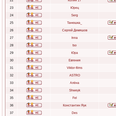
22
Колян 17
23
Юрец
24
Serg
25
Танюшка_
26
Сергей Демяшов
27
Inna
28
tso
29
Юра
30
Евгения
31
Viktor-films
32
ASTRO
33
Алёна
34
Shweyk
35
Fel
36
Константин Яук
37
Des