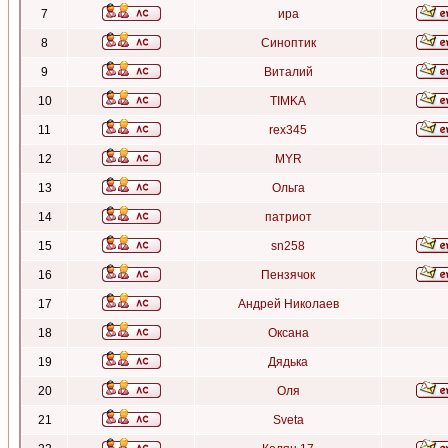
7
ира
8
Синоптик
9
Виталий
10
TIMKA
11
rex345
12
MYR
13
Ольга
14
патриот
15
sn258
16
Пензячок
17
Андрей Николаев
18
Оксана
19
Дядька
20
Оля
21
Sveta