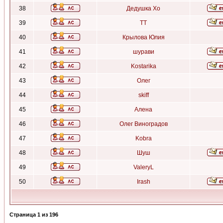
38
Дедушка Хо
39
ТТ
40
Крылова Юлия
41
шурави
42
Kostarika
43
Олег
44
skiff
45
Алена
46
Олег Виноградов
47
Kobra
48
Шуш
49
ValeryL
50
Irash
Страница
1
из
196