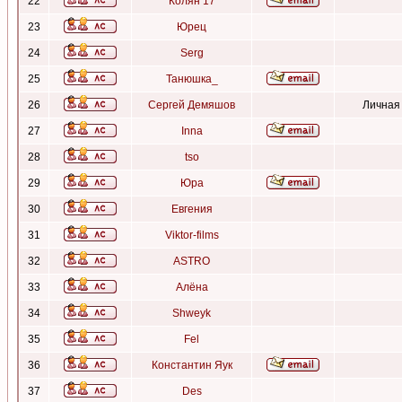
22
Колян 17
23
Юрец
24
Serg
25
Танюшка_
26
Сергей Демяшов
Личная
27
Inna
28
tso
29
Юра
30
Евгения
31
Viktor-films
32
ASTRO
33
Алёна
34
Shweyk
35
Fel
36
Константин Яук
37
Des