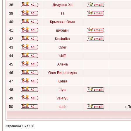
38
Дедушка Хо
39
ТТ
40
Крылова Юлия
41
шурави
42
Kostarika
43
Олег
44
skiff
45
Алена
46
Олег Виноградов
47
Kobra
48
Шуш
49
ValeryL
50
Irash
г. 
Страница
1
из
196