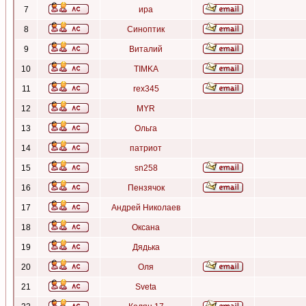
7
ира
8
Синоптик
9
Виталий
10
TIMKA
11
rex345
12
MYR
13
Ольга
14
патриот
15
sn258
16
Пензячок
17
Андрей Николаев
18
Оксана
19
Дядька
20
Оля
21
Sveta