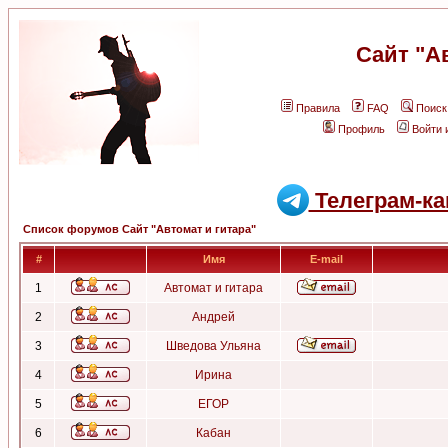
Сайт "А
Правила
FAQ
Поиск
Профиль
Войти 
Телеграм-ка
Список форумов Сайт "Автомат и гитара"
#
Имя
E-mail
1
Автомат и гитара
2
Андрей
3
Шведова Ульяна
4
Ирина
5
ЕГОР
6
Кабан