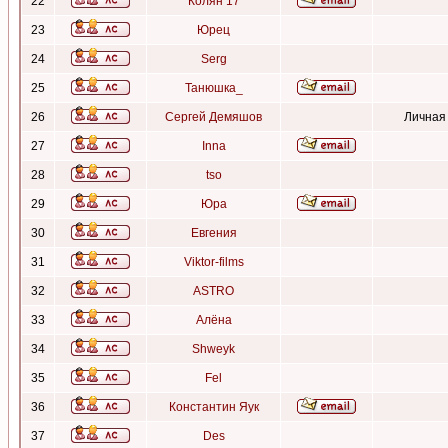
22
Колян 17
23
Юрец
24
Serg
25
Танюшка_
26
Сергей Демяшов
Личная
27
Inna
28
tso
29
Юра
30
Евгения
31
Viktor-films
32
ASTRO
33
Алёна
34
Shweyk
35
Fel
36
Константин Яук
37
Des