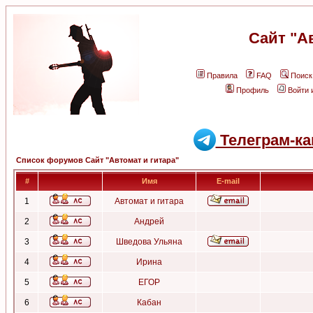
Сайт "А
Правила
FAQ
Поиск
Профиль
Войти 
Телеграм-ка
Список форумов Сайт "Автомат и гитара"
#
Имя
E-mail
1
Автомат и гитара
2
Андрей
3
Шведова Ульяна
4
Ирина
5
ЕГОР
6
Кабан