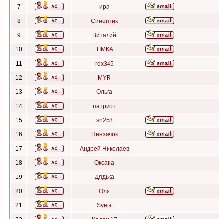
7
ира
8
Синоптик
9
Виталий
10
TIMKA
11
rex345
12
MYR
13
Ольга
14
патриот
15
sn258
16
Пензячок
17
Андрей Николаев
18
Оксана
19
Дядька
20
Оля
21
Sveta