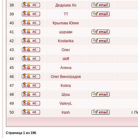
38
Дедушка Хо
39
ТТ
40
Крылова Юлия
41
шурави
42
Kostarika
43
Олег
44
skiff
45
Алена
46
Олег Виноградов
47
Kobra
48
Шуш
49
ValeryL
50
Irash
г. 
Страница
1
из
196