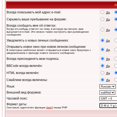
Л
Всегда показывать мой адрес e-mail:
Да
Скрывать ваше пребывание на форуме:
Да
Всегда сообщать мне об ответах:
Когда кто-нибудь ответит на тему, в которую вы писали, вам
Да
высылается e-mail. Это можно также настроить при размещении
сообщения.
Уведомлять о новых личных сообщениях:
Да
Открывать новое окно при новом личном сообщении:
Да
В некоторых шаблонах может открываться новое окно браузера с
уведомлением о приходе нового личного сообщения.
Всегда присоединять мою подпись:
Да
BBCode всегда включён:
Да
HTML всегда включён:
Да
Смайлики всегда включены:
Да
Язык:
Внешний вид форумов:
Часовой пояс:
Формат даты:
Синтаксис идентичен функции
date()
языка PHP