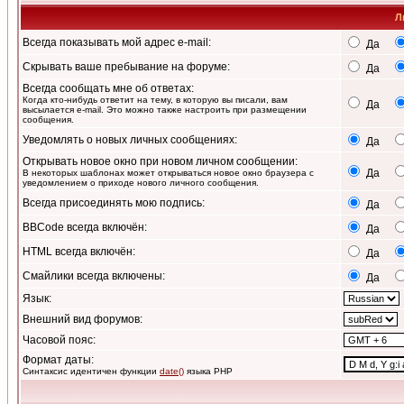
Л
Всегда показывать мой адрес e-mail:
Да
Скрывать ваше пребывание на форуме:
Да
Всегда сообщать мне об ответах:
Когда кто-нибудь ответит на тему, в которую вы писали, вам
Да
высылается e-mail. Это можно также настроить при размещении
сообщения.
Уведомлять о новых личных сообщениях:
Да
Открывать новое окно при новом личном сообщении:
Да
В некоторых шаблонах может открываться новое окно браузера с
уведомлением о приходе нового личного сообщения.
Всегда присоединять мою подпись:
Да
BBCode всегда включён:
Да
HTML всегда включён:
Да
Смайлики всегда включены:
Да
Язык:
Внешний вид форумов:
Часовой пояс:
Формат даты:
Синтаксис идентичен функции
date()
языка PHP