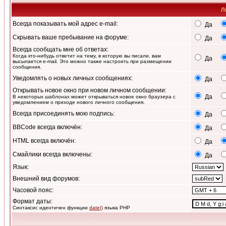
Л
Всегда показывать мой адрес e-mail:
Да
Скрывать ваше пребывание на форуме:
Да
Всегда сообщать мне об ответах:
Когда кто-нибудь ответит на тему, в которую вы писали, вам
Да
высылается e-mail. Это можно также настроить при размещении
сообщения.
Уведомлять о новых личных сообщениях:
Да
Открывать новое окно при новом личном сообщении:
Да
В некоторых шаблонах может открываться новое окно браузера с
уведомлением о приходе нового личного сообщения.
Всегда присоединять мою подпись:
Да
BBCode всегда включён:
Да
HTML всегда включён:
Да
Смайлики всегда включены:
Да
Язык:
Внешний вид форумов:
Часовой пояс:
Формат даты:
Синтаксис идентичен функции
date()
языка PHP