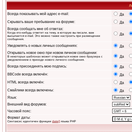
Л
Всегда показывать мой адрес e-mail:
Да
Скрывать ваше пребывание на форуме:
Да
Всегда сообщать мне об ответах:
Когда кто-нибудь ответит на тему, в которую вы писали, вам
Да
высылается e-mail. Это можно также настроить при размещении
сообщения.
Уведомлять о новых личных сообщениях:
Да
Открывать новое окно при новом личном сообщении:
Да
В некоторых шаблонах может открываться новое окно браузера с
уведомлением о приходе нового личного сообщения.
Всегда присоединять мою подпись:
Да
BBCode всегда включён:
Да
HTML всегда включён:
Да
Смайлики всегда включены:
Да
Язык:
Внешний вид форумов:
Часовой пояс:
Формат даты:
Синтаксис идентичен функции
date()
языка PHP