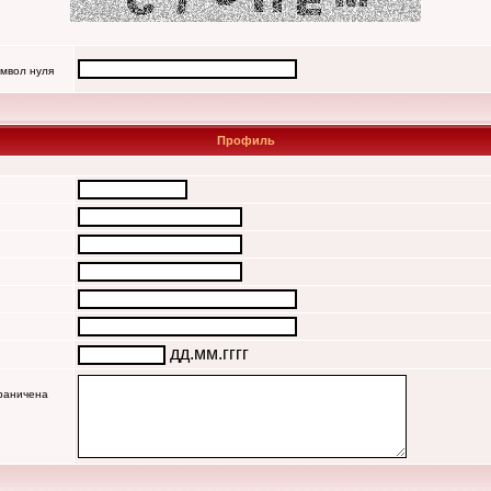
имвол нуля
Профиль
дд.мм.гггг
граничена