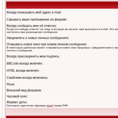
Всегда показывать мой адрес e-mail:
Скрывать ваше пребывание на форуме:
Всегда сообщать мне об ответах:
Когда кто-нибудь ответит на тему, в которую вы писали, вам высылается e-mail. Это 
настроить при размещении сообщения.
Уведомлять о новых личных сообщениях:
Открывать новое окно при новом личном сообщении:
В некоторых шаблонах может открываться новое окно браузера с уведомлением о пр
личного сообщения.
Всегда присоединять мою подпись:
BBCode всегда включён:
HTML всегда включён:
Смайлики всегда включены:
Язык:
Внешний вид форумов:
Часовой пояс:
Формат даты:
Синтаксис идентичен функции
date()
языка PHP