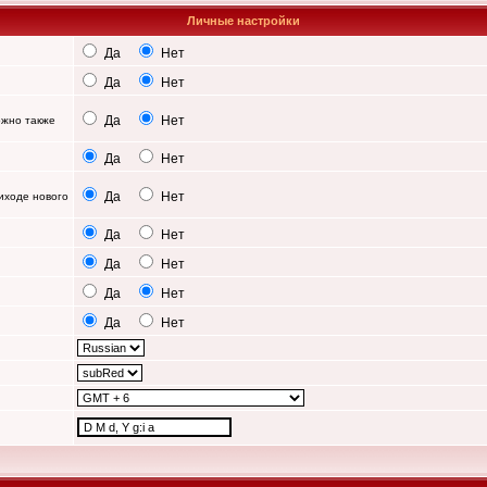
Личные настройки
Да
Нет
Да
Нет
Да
Нет
можно также
Да
Нет
Да
Нет
иходе нового
Да
Нет
Да
Нет
Да
Нет
Да
Нет