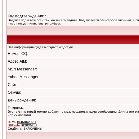
Код подтверждения: *
Введите код в точности так, как вы его видите. Код является регистро-зависимым, а с
имеет косую линию внутри цифры.
Эта информация будет в открытом доступе
Номер ICQ:
Адрес AIM:
MSN Messenger:
Yahoo Messenger:
Сайт:
Откуда:
День рождения:
Подпись:
Это текст, который можно добавлять к размещаемым вами сообщениям. Длина его о
255 символами.
HTML
ВЫКЛЮЧЕН
BBCode
ВКЛЮЧЕН
Смайлики
ВКЛЮЧЕНЫ