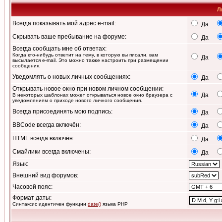
Л
Всегда показывать мой адрес e-mail:
Да
Скрывать ваше пребывание на форуме:
Да
Всегда сообщать мне об ответах:
Когда кто-нибудь ответит на тему, в которую вы писали, вам
Да
высылается e-mail. Это можно также настроить при размещении
сообщения.
Уведомлять о новых личных сообщениях:
Да
Открывать новое окно при новом личном сообщении:
Да
В некоторых шаблонах может открываться новое окно браузера с
уведомлением о приходе нового личного сообщения.
Всегда присоединять мою подпись:
Да
BBCode всегда включён:
Да
HTML всегда включён:
Да
Смайлики всегда включены:
Да
Язык:
Внешний вид форумов:
Часовой пояс:
Формат даты:
Синтаксис идентичен функции
date()
языка PHP