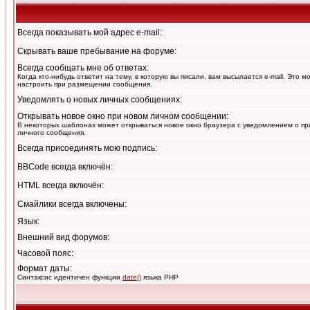
Всегда показывать мой адрес e-mail:
Скрывать ваше пребывание на форуме:
Всегда сообщать мне об ответах:
Когда кто-нибудь ответит на тему, в которую вы писали, вам высылается e-mail. Это 
настроить при размещении сообщения.
Уведомлять о новых личных сообщениях:
Открывать новое окно при новом личном сообщении:
В некоторых шаблонах может открываться новое окно браузера с уведомлением о пр
личного сообщения.
Всегда присоединять мою подпись:
BBCode всегда включён:
HTML всегда включён:
Смайлики всегда включены:
Язык:
Внешний вид форумов:
Часовой пояс:
Формат даты:
Синтаксис идентичен функции
date()
языка PHP