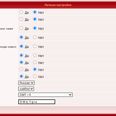
Личные настройки
Да
Нет
Да
Нет
Да
Нет
можно также
Да
Нет
Да
Нет
иходе нового
Да
Нет
Да
Нет
Да
Нет
Да
Нет