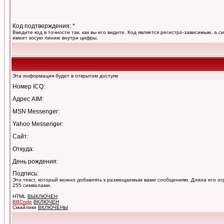
Код подтверждения: *
Введите код в точности так, как вы его видите. Код является регистро-зависимым, а с
имеет косую линию внутри цифры.
Эта информация будет в открытом доступе
Номер ICQ:
Адрес AIM:
MSN Messenger:
Yahoo Messenger:
Сайт:
Откуда:
День рождения:
Подпись:
Это текст, который можно добавлять к размещаемым вами сообщениям. Длина его о
255 символами.
HTML
ВЫКЛЮЧЕН
BBCode
ВКЛЮЧЕН
Смайлики
ВКЛЮЧЕНЫ