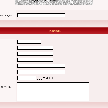
имвол нуля
Профиль
дд.мм.гггг
граничена