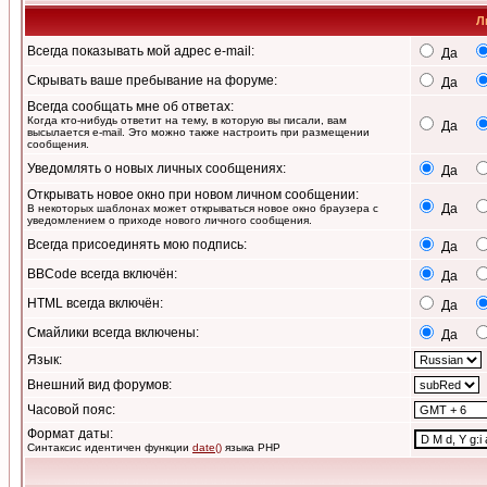
Л
Всегда показывать мой адрес e-mail:
Да
Скрывать ваше пребывание на форуме:
Да
Всегда сообщать мне об ответах:
Когда кто-нибудь ответит на тему, в которую вы писали, вам
Да
высылается e-mail. Это можно также настроить при размещении
сообщения.
Уведомлять о новых личных сообщениях:
Да
Открывать новое окно при новом личном сообщении:
Да
В некоторых шаблонах может открываться новое окно браузера с
уведомлением о приходе нового личного сообщения.
Всегда присоединять мою подпись:
Да
BBCode всегда включён:
Да
HTML всегда включён:
Да
Смайлики всегда включены:
Да
Язык:
Внешний вид форумов:
Часовой пояс:
Формат даты:
Синтаксис идентичен функции
date()
языка PHP