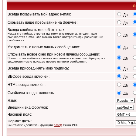
Л
Всегда показывать мой адрес e-mail:
Да
Скрывать ваше пребывание на форуме:
Да
Всегда сообщать мне об ответах:
Когда кто-нибудь ответит на тему, в которую вы писали, вам
Да
высылается e-mail. Это можно также настроить при размещении
сообщения.
Уведомлять о новых личных сообщениях:
Да
Открывать новое окно при новом личном сообщении:
Да
В некоторых шаблонах может открываться новое окно браузера с
уведомлением о приходе нового личного сообщения.
Всегда присоединять мою подпись:
Да
BBCode всегда включён:
Да
HTML всегда включён:
Да
Смайлики всегда включены:
Да
Язык:
Внешний вид форумов:
Часовой пояс:
Формат даты:
Синтаксис идентичен функции
date()
языка PHP