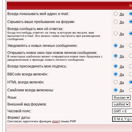
Л
Всегда показывать мой адрес e-mail:
Да
Скрывать ваше пребывание на форуме:
Да
Всегда сообщать мне об ответах:
Когда кто-нибудь ответит на тему, в которую вы писали, вам
Да
высылается e-mail. Это можно также настроить при размещении
сообщения.
Уведомлять о новых личных сообщениях:
Да
Открывать новое окно при новом личном сообщении:
Да
В некоторых шаблонах может открываться новое окно браузера с
уведомлением о приходе нового личного сообщения.
Всегда присоединять мою подпись:
Да
BBCode всегда включён:
Да
HTML всегда включён:
Да
Смайлики всегда включены:
Да
Язык:
Внешний вид форумов:
Часовой пояс:
Формат даты:
Синтаксис идентичен функции
date()
языка PHP