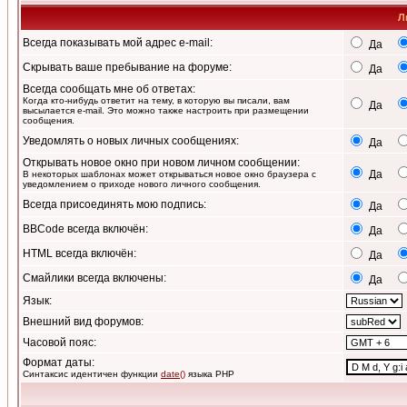
Л
Всегда показывать мой адрес e-mail:
Да
Скрывать ваше пребывание на форуме:
Да
Всегда сообщать мне об ответах:
Когда кто-нибудь ответит на тему, в которую вы писали, вам
Да
высылается e-mail. Это можно также настроить при размещении
сообщения.
Уведомлять о новых личных сообщениях:
Да
Открывать новое окно при новом личном сообщении:
Да
В некоторых шаблонах может открываться новое окно браузера с
уведомлением о приходе нового личного сообщения.
Всегда присоединять мою подпись:
Да
BBCode всегда включён:
Да
HTML всегда включён:
Да
Смайлики всегда включены:
Да
Язык:
Внешний вид форумов:
Часовой пояс:
Формат даты:
Синтаксис идентичен функции
date()
языка PHP