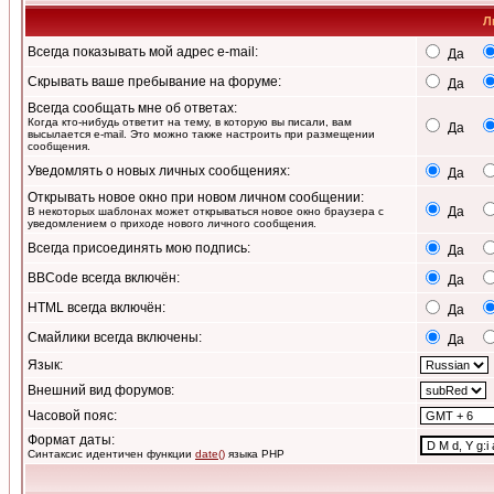
Л
Всегда показывать мой адрес e-mail:
Да
Скрывать ваше пребывание на форуме:
Да
Всегда сообщать мне об ответах:
Когда кто-нибудь ответит на тему, в которую вы писали, вам
Да
высылается e-mail. Это можно также настроить при размещении
сообщения.
Уведомлять о новых личных сообщениях:
Да
Открывать новое окно при новом личном сообщении:
Да
В некоторых шаблонах может открываться новое окно браузера с
уведомлением о приходе нового личного сообщения.
Всегда присоединять мою подпись:
Да
BBCode всегда включён:
Да
HTML всегда включён:
Да
Смайлики всегда включены:
Да
Язык:
Внешний вид форумов:
Часовой пояс:
Формат даты:
Синтаксис идентичен функции
date()
языка PHP