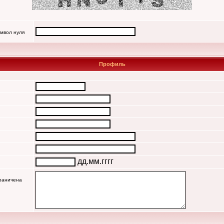
имвол нуля
Профиль
дд.мм.гггг
граничена