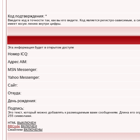
Код подтверждения: *
Введите код в точности так, как вы его видите. Код является регистро-зависимым, а с
имеет косую линию внутри цифры.
Эта информация будет в открытом доступе
Номер ICQ:
Адрес AIM:
MSN Messenger:
Yahoo Messenger:
Сайт:
Откуда:
День рождения:
Подпись:
Это текст, который можно добавлять к размещаемым вами сообщениям. Длина его о
255 символами.
HTML
ВЫКЛЮЧЕН
BBCode
ВКЛЮЧЕН
Смайлики
ВКЛЮЧЕНЫ