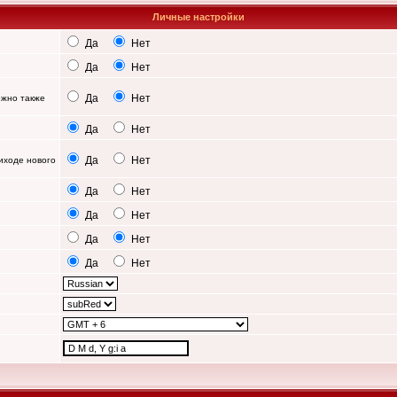
Личные настройки
Да
Нет
Да
Нет
Да
Нет
можно также
Да
Нет
Да
Нет
иходе нового
Да
Нет
Да
Нет
Да
Нет
Да
Нет