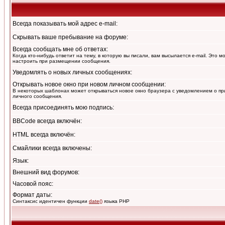
Всегда показывать мой адрес e-mail:
Скрывать ваше пребывание на форуме:
Всегда сообщать мне об ответах:
Когда кто-нибудь ответит на тему, в которую вы писали, вам высылается e-mail. Это 
настроить при размещении сообщения.
Уведомлять о новых личных сообщениях:
Открывать новое окно при новом личном сообщении:
В некоторых шаблонах может открываться новое окно браузера с уведомлением о пр
личного сообщения.
Всегда присоединять мою подпись:
BBCode всегда включён:
HTML всегда включён:
Смайлики всегда включены:
Язык:
Внешний вид форумов:
Часовой пояс:
Формат даты:
Синтаксис идентичен функции
date()
языка PHP