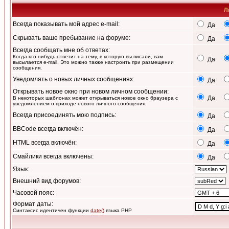
Л
Всегда показывать мой адрес e-mail:
Да
Скрывать ваше пребывание на форуме:
Да
Всегда сообщать мне об ответах:
Когда кто-нибудь ответит на тему, в которую вы писали, вам
Да
высылается e-mail. Это можно также настроить при размещении
сообщения.
Уведомлять о новых личных сообщениях:
Да
Открывать новое окно при новом личном сообщении:
Да
В некоторых шаблонах может открываться новое окно браузера с
уведомлением о приходе нового личного сообщения.
Всегда присоединять мою подпись:
Да
BBCode всегда включён:
Да
HTML всегда включён:
Да
Смайлики всегда включены:
Да
Язык:
Внешний вид форумов:
Часовой пояс:
Формат даты:
Синтаксис идентичен функции
date()
языка PHP