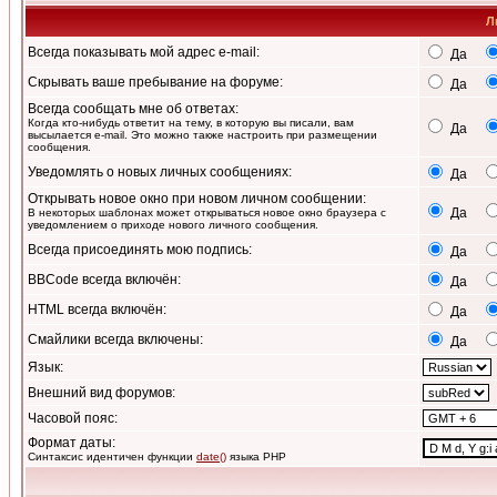
Л
Всегда показывать мой адрес e-mail:
Да
Скрывать ваше пребывание на форуме:
Да
Всегда сообщать мне об ответах:
Когда кто-нибудь ответит на тему, в которую вы писали, вам
Да
высылается e-mail. Это можно также настроить при размещении
сообщения.
Уведомлять о новых личных сообщениях:
Да
Открывать новое окно при новом личном сообщении:
Да
В некоторых шаблонах может открываться новое окно браузера с
уведомлением о приходе нового личного сообщения.
Всегда присоединять мою подпись:
Да
BBCode всегда включён:
Да
HTML всегда включён:
Да
Смайлики всегда включены:
Да
Язык:
Внешний вид форумов:
Часовой пояс:
Формат даты:
Синтаксис идентичен функции
date()
языка PHP