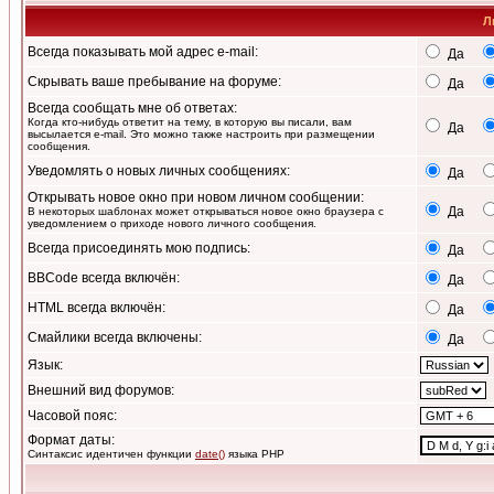
Л
Всегда показывать мой адрес e-mail:
Да
Скрывать ваше пребывание на форуме:
Да
Всегда сообщать мне об ответах:
Когда кто-нибудь ответит на тему, в которую вы писали, вам
Да
высылается e-mail. Это можно также настроить при размещении
сообщения.
Уведомлять о новых личных сообщениях:
Да
Открывать новое окно при новом личном сообщении:
Да
В некоторых шаблонах может открываться новое окно браузера с
уведомлением о приходе нового личного сообщения.
Всегда присоединять мою подпись:
Да
BBCode всегда включён:
Да
HTML всегда включён:
Да
Смайлики всегда включены:
Да
Язык:
Внешний вид форумов:
Часовой пояс:
Формат даты:
Синтаксис идентичен функции
date()
языка PHP