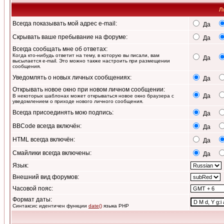
Л
Всегда показывать мой адрес e-mail:
Да
Скрывать ваше пребывание на форуме:
Да
Всегда сообщать мне об ответах:
Когда кто-нибудь ответит на тему, в которую вы писали, вам
Да
высылается e-mail. Это можно также настроить при размещении
сообщения.
Уведомлять о новых личных сообщениях:
Да
Открывать новое окно при новом личном сообщении:
Да
В некоторых шаблонах может открываться новое окно браузера с
уведомлением о приходе нового личного сообщения.
Всегда присоединять мою подпись:
Да
BBCode всегда включён:
Да
HTML всегда включён:
Да
Смайлики всегда включены:
Да
Язык:
Внешний вид форумов:
Часовой пояс:
Формат даты:
Синтаксис идентичен функции
date()
языка PHP