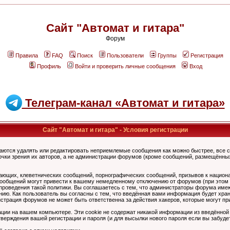
Сайт "Автомат и гитара"
Форум
Правила
FAQ
Поиск
Пользователи
Группы
Регистрация
Профиль
Войти и проверить личные сообщения
Вход
Телеграм-канал «Автомат и гитара»
Сайт "Автомат и гитара" - Условия регистрации
аются удалять или редактировать неприемлемые сообщения как можно быстрее, все 
очки зрения их авторов, а не администрации форумов (кроме сообщений, размещённы
ающих, клеветнических сообщений, порнографических сообщений, призывов к национ
общений могут привести к вашему немедленному отключению от форумов (при этом ва
роведения такой политики. Вы соглашаетесь с тем, что администраторы форума имеют
ию. Как пользователь вы согласны с тем, что введённая вами информация будет хран
страция форумов не может быть ответственна за действия хакеров, которые могут при
ции на вашем компьютере. Эти cookie не содержат никакой информации из введённой
верждения вашей регистрации и пароля (и для высылки нового пароля если вы забуде