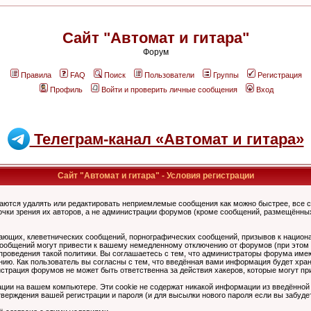
Сайт "Автомат и гитара"
Форум
Правила
FAQ
Поиск
Пользователи
Группы
Регистрация
Профиль
Войти и проверить личные сообщения
Вход
Телеграм-канал «Автомат и гитара»
Сайт "Автомат и гитара" - Условия регистрации
аются удалять или редактировать неприемлемые сообщения как можно быстрее, все 
очки зрения их авторов, а не администрации форумов (кроме сообщений, размещённы
ающих, клеветнических сообщений, порнографических сообщений, призывов к национ
общений могут привести к вашему немедленному отключению от форумов (при этом ва
роведения такой политики. Вы соглашаетесь с тем, что администраторы форума имеют
ию. Как пользователь вы согласны с тем, что введённая вами информация будет хран
страция форумов не может быть ответственна за действия хакеров, которые могут при
ции на вашем компьютере. Эти cookie не содержат никакой информации из введённой
верждения вашей регистрации и пароля (и для высылки нового пароля если вы забуде