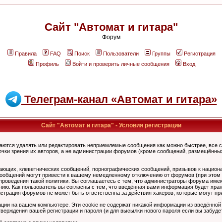
Сайт "Автомат и гитара"
Форум
Правила
FAQ
Поиск
Пользователи
Группы
Регистрация
Профиль
Войти и проверить личные сообщения
Вход
Телеграм-канал «Автомат и гитара»
Сайт "Автомат и гитара" - Условия регистрации
аются удалять или редактировать неприемлемые сообщения как можно быстрее, все 
очки зрения их авторов, а не администрации форумов (кроме сообщений, размещённы
ающих, клеветнических сообщений, порнографических сообщений, призывов к национ
общений могут привести к вашему немедленному отключению от форумов (при этом ва
роведения такой политики. Вы соглашаетесь с тем, что администраторы форума имеют
ию. Как пользователь вы согласны с тем, что введённая вами информация будет хран
страция форумов не может быть ответственна за действия хакеров, которые могут при
ции на вашем компьютере. Эти cookie не содержат никакой информации из введённой
верждения вашей регистрации и пароля (и для высылки нового пароля если вы забуде