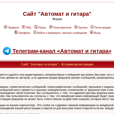
Сайт "Автомат и гитара"
Форум
Правила
FAQ
Поиск
Пользователи
Группы
Регистрация
Профиль
Войти и проверить личные сообщения
Вход
Телеграм-канал «Автомат и гитара»
Сайт "Автомат и гитара" - Условия регистрации
аются удалять или редактировать неприемлемые сообщения как можно быстрее, все 
очки зрения их авторов, а не администрации форумов (кроме сообщений, размещённы
ающих, клеветнических сообщений, порнографических сообщений, призывов к национ
общений могут привести к вашему немедленному отключению от форумов (при этом ва
роведения такой политики. Вы соглашаетесь с тем, что администраторы форума имеют
ию. Как пользователь вы согласны с тем, что введённая вами информация будет хран
страция форумов не может быть ответственна за действия хакеров, которые могут при
ции на вашем компьютере. Эти cookie не содержат никакой информации из введённой
верждения вашей регистрации и пароля (и для высылки нового пароля если вы забуде