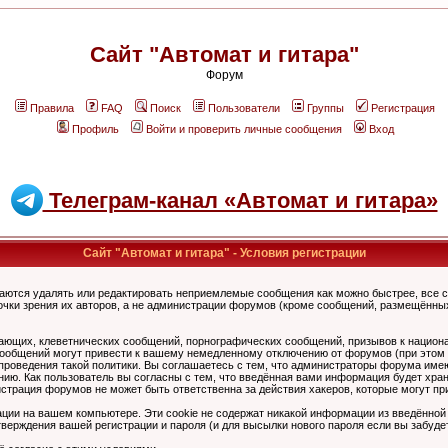
Сайт "Автомат и гитара"
Форум
Правила
FAQ
Поиск
Пользователи
Группы
Регистрация
Профиль
Войти и проверить личные сообщения
Вход
Телеграм-канал «Автомат и гитара»
Сайт "Автомат и гитара" - Условия регистрации
аются удалять или редактировать неприемлемые сообщения как можно быстрее, все 
очки зрения их авторов, а не администрации форумов (кроме сообщений, размещённы
ающих, клеветнических сообщений, порнографических сообщений, призывов к национ
общений могут привести к вашему немедленному отключению от форумов (при этом ва
роведения такой политики. Вы соглашаетесь с тем, что администраторы форума имеют
ию. Как пользователь вы согласны с тем, что введённая вами информация будет хран
страция форумов не может быть ответственна за действия хакеров, которые могут при
ции на вашем компьютере. Эти cookie не содержат никакой информации из введённой
верждения вашей регистрации и пароля (и для высылки нового пароля если вы забуде